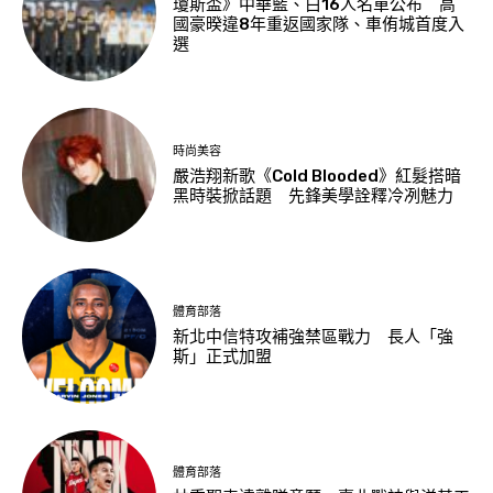
瓊斯盃》中華藍、白16人名單公布 高
國豪暌違8年重返國家隊、車侑城首度入
選
時尚美容
嚴浩翔新歌《Cold Blooded》紅髮搭暗
黑時裝掀話題 先鋒美學詮釋冷冽魅力
體育部落
新北中信特攻補強禁區戰力 長人「強
斯」正式加盟
體育部落