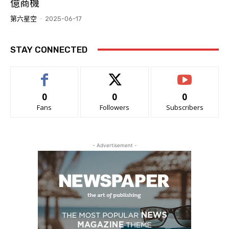
億商機
第六星空
-
2025-06-17
STAY CONNECTED
0
0
0
Fans
Followers
Subscribers
- Advertisement -