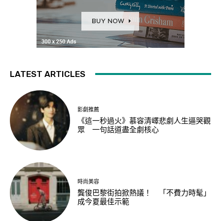
LATEST ARTICLES
影劇推薦
《這一秒過火》慕容清嶧悲劇人生逼哭觀
眾 一句話道盡全劇核心
時尚美容
龔俊巴黎街拍掀熱議！ 「不費力時髦」
成今夏最佳示範