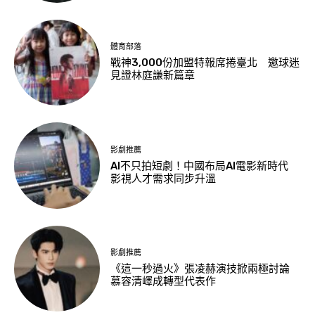
體育部落
戰神3,000份加盟特報席捲臺北 邀球迷
見證林庭謙新篇章
影劇推薦
AI不只拍短劇！中國布局AI電影新時代
影視人才需求同步升溫
影劇推薦
《這一秒過火》張凌赫演技掀兩極討論
慕容清嶧成轉型代表作