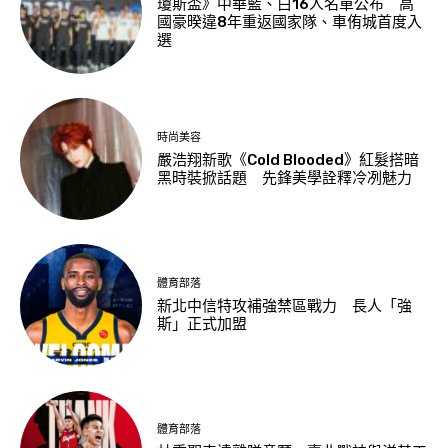
瓊斯盃》中華藍、白16人名單公布 高
國豪暌違8年重返國家隊、車侑城首度入
選
時尚美容
嚴浩翔新歌《Cold Blooded》紅髮搭暗
黑時裝掀話題 先鋒美學詮釋冷冽魅力
體育部落
新北中信特攻補強禁區戰力 長人「強
斯」正式加盟
體育部落