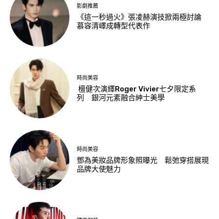
影劇推薦
《這一秒過火》張凌赫演技掀兩極討論
慕容清嶧成轉型代表作
時尚美容
檀健次演繹Roger Vivier七夕限定系
列 銀河元素融合紳士美學
時尚美容
鄧為美妝品牌形象照曝光 鬆弛穿搭展現
品牌大使魅力