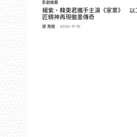
影劇推薦
楊紫、韓東君攜手主演《家業》 以
匠精神再現徽墨傳奇
廖 育婉
-
2025-11-10