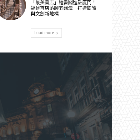
「最美書店」鐘書閣進駐廈門！
福建首店落腳五緣灣 打造閱讀
與文創新地標
Load more