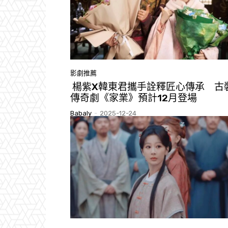
影劇推薦
楊紫X韓東君攜手詮釋匠心傳承 古
傳奇劇《家業》預計12月登場
Babaly
-
2025-12-24