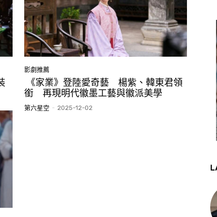
影劇推薦
裝
《家業》登陸愛奇藝 楊紫、韓東君領
銜 再現明代徽墨工藝與徽派美學
第六星空
-
2025-12-02
L