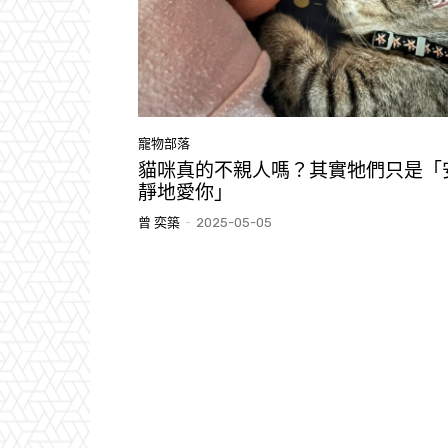
寵物部落
貓咪真的不親人嗎？其實牠們只是「
靜地愛你」
曾 奕築
-
2025-05-05