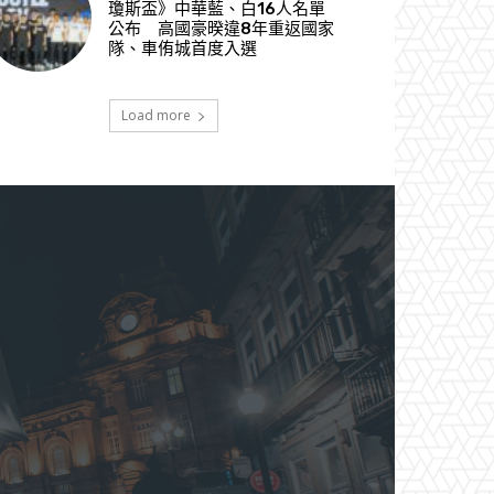
瓊斯盃》中華藍、白16人名單
公布 高國豪暌違8年重返國家
隊、車侑城首度入選
Load more