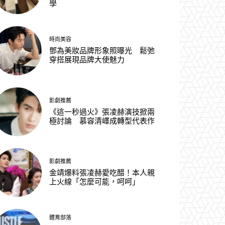
學
時尚美容
鄧為美妝品牌形象照曝光 鬆弛
穿搭展現品牌大使魅力
影劇推薦
《這一秒過火》張凌赫演技掀兩
極討論 慕容清嶧成轉型代表作
影劇推薦
金靖爆料張凌赫愛吃醋！本人親
上火線「怎麼可能，呵呵」
體育部落