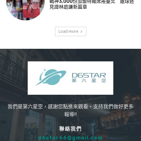
戰神3,000份加盟特報席捲臺北 邀球迷
見證林庭謙新篇章
Load more
我們是第六星空，感謝您點進來觀看，支持我們做好更多
報導!!
聯絡我們
d6star66@gmail.com