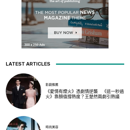
LATEST ARTICLES
影劇推薦
《愛情有煙火》憑劇情逆襲 《這一秒過
火》靠顏值撐熱度？王楚然兩劇引熱議
時尚美容