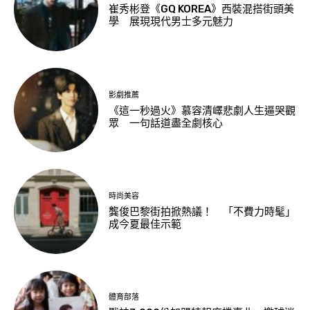
崔秀彬登《GQ KOREA》西裝混搭街頭美
學 展現現代男士多元魅力
影劇推薦
《這一秒過火》慕容清嶧悲劇人生逼哭觀
眾 一句話道盡全劇核心
時尚美容
龔俊巴黎街拍掀熱議！ 「不費力時髦」
成今夏最佳示範
體育部落