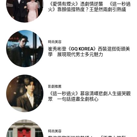
《愛情有煙火》憑劇情逆襲 《這一秒過
火》靠顏值撐熱度？王楚然兩劇引熱議
時尚美容
崔秀彬登《GQ KOREA》西裝混搭街頭美
學 展現現代男士多元魅力
影劇推薦
《這一秒過火》慕容清嶧悲劇人生逼哭觀
眾 一句話道盡全劇核心
時尚美容