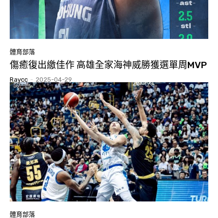
體育部落
傷癒復出繳佳作 高雄全家海神威勝獲選單周MVP
Raycc
-
2025-04-29
體育部落