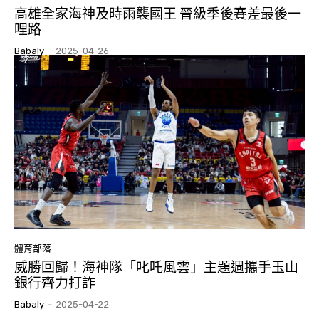
高雄全家海神及時雨襲國王 晉級季後賽差最後一
哩路
Babaly
-
2025-04-26
體育部落
威勝回歸！海神隊「叱吒風雲」主題週攜手玉山
銀行齊力打詐
Babaly
-
2025-04-22