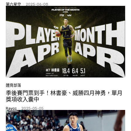
第六星空
-
2025-06-08
體育部落
季後賽門票到手！林書豪、威勝四月神勇，單月
獎項收入囊中
Raycc
-
2025-05-05