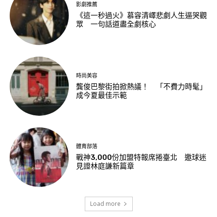
影劇推薦
《這一秒過火》慕容清嶧悲劇人生逼哭觀
眾 一句話道盡全劇核心
時尚美容
龔俊巴黎街拍掀熱議！ 「不費力時髦」
成今夏最佳示範
體育部落
戰神3,000份加盟特報席捲臺北 邀球迷
見證林庭謙新篇章
Load more