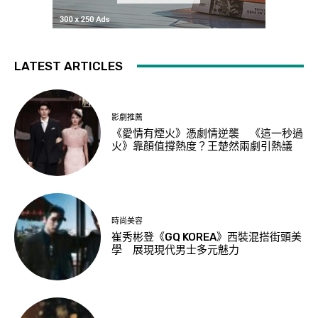
LATEST ARTICLES
影劇推薦
《愛情有煙火》憑劇情逆襲 《這一秒過
火》靠顏值撐熱度？王楚然兩劇引熱議
時尚美容
崔秀彬登《GQ KOREA》西裝混搭街頭美
學 展現現代男士多元魅力