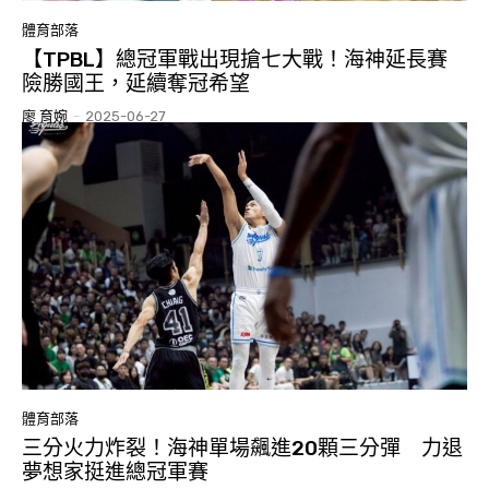
體育部落
【TPBL】總冠軍戰出現搶七大戰！海神延長賽
險勝國王，延續奪冠希望
廖 育婉
-
2025-06-27
體育部落
三分火力炸裂！海神單場飆進20顆三分彈 力退
夢想家挺進總冠軍賽