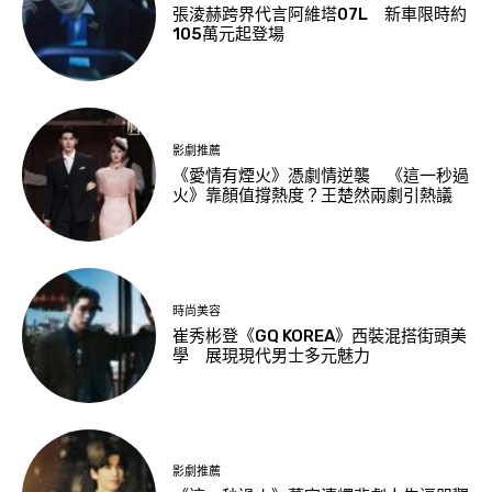
張淩赫跨界代言阿維塔07L 新車限時約
105萬元起登場
影劇推薦
《愛情有煙火》憑劇情逆襲 《這一秒過
火》靠顏值撐熱度？王楚然兩劇引熱議
時尚美容
崔秀彬登《GQ KOREA》西裝混搭街頭美
學 展現現代男士多元魅力
影劇推薦