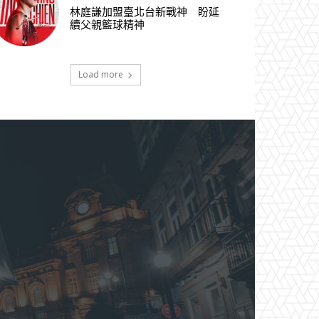
林庭謙加盟臺北台新戰神 盼延
續父親籃球精神
Load more