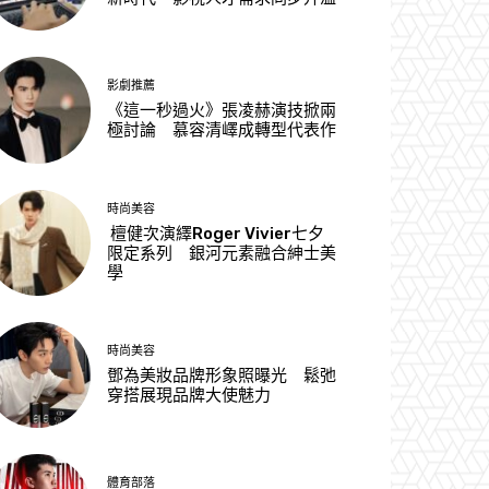
影劇推薦
《這一秒過火》張凌赫演技掀兩
極討論 慕容清嶧成轉型代表作
時尚美容
檀健次演繹Roger Vivier七夕
限定系列 銀河元素融合紳士美
學
時尚美容
鄧為美妝品牌形象照曝光 鬆弛
穿搭展現品牌大使魅力
體育部落