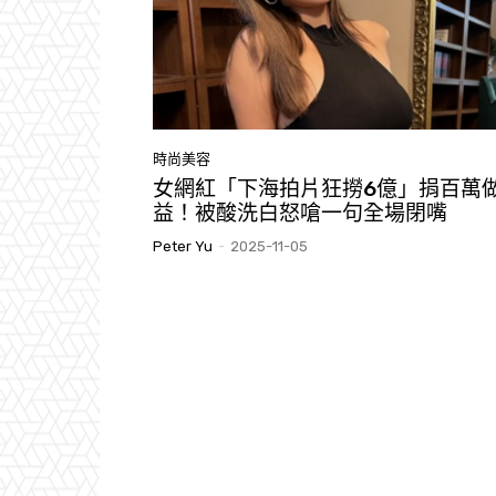
時尚美容
女網紅「下海拍片狂撈6億」捐百萬
益！被酸洗白怒嗆一句全場閉嘴
Peter Yu
-
2025-11-05