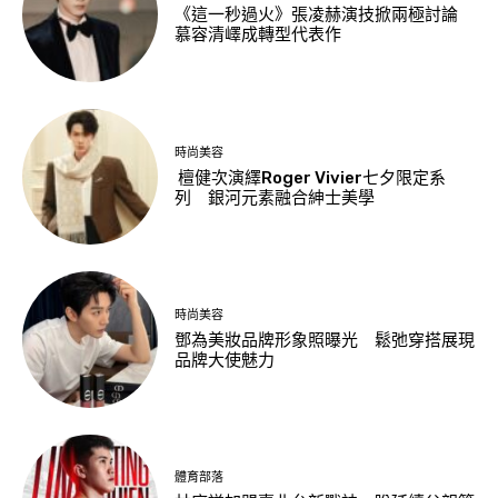
《這一秒過火》張凌赫演技掀兩極討論
慕容清嶧成轉型代表作
時尚美容
檀健次演繹Roger Vivier七夕限定系
列 銀河元素融合紳士美學
時尚美容
鄧為美妝品牌形象照曝光 鬆弛穿搭展現
品牌大使魅力
體育部落