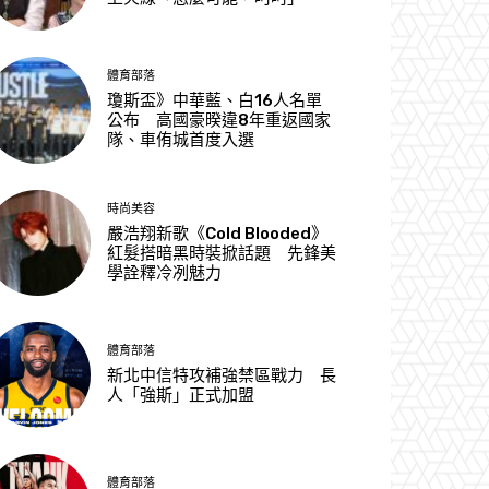
體育部落
瓊斯盃》中華藍、白16人名單
公布 高國豪暌違8年重返國家
隊、車侑城首度入選
時尚美容
嚴浩翔新歌《Cold Blooded》
紅髮搭暗黑時裝掀話題 先鋒美
學詮釋冷冽魅力
體育部落
新北中信特攻補強禁區戰力 長
人「強斯」正式加盟
體育部落