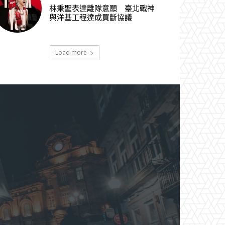
林秉聖表達離隊意願 臺北戰神
與洋基工程達成買斷協議
Load more