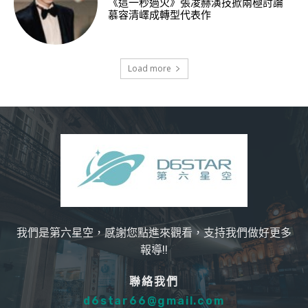
《這一秒過火》張凌赫演技掀兩極討論
慕容清嶧成轉型代表作
Load more
我們是第六星空，感謝您點進來觀看，支持我們做好更多
報導!!
聯絡我們
d6star66@gmail.com