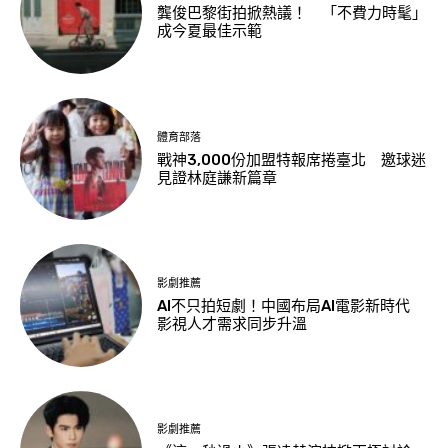
龔俊巴黎街拍掀熱議！ 「不費力時髦」
成今夏最佳示範
體育部落
戰神3,000份加盟特報席捲臺北 邀球迷
見證林庭謙新篇章
影劇推薦
AI不只拍短劇！中國布局AI電影新時代
影視人才需求同步升溫
影劇推薦