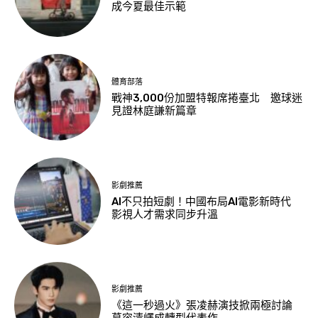
成今夏最佳示範
體育部落
戰神3,000份加盟特報席捲臺北 邀球迷
見證林庭謙新篇章
影劇推薦
AI不只拍短劇！中國布局AI電影新時代
影視人才需求同步升溫
影劇推薦
《這一秒過火》張凌赫演技掀兩極討論