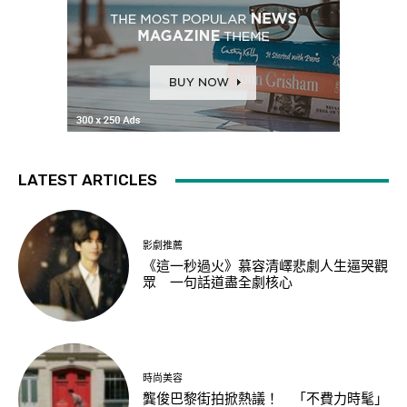
LATEST ARTICLES
影劇推薦
《這一秒過火》慕容清嶧悲劇人生逼哭觀
眾 一句話道盡全劇核心
時尚美容
龔俊巴黎街拍掀熱議！ 「不費力時髦」