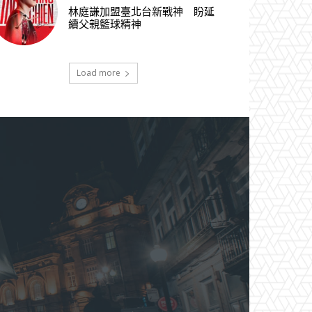
林庭謙加盟臺北台新戰神 盼延
續父親籃球精神
Load more