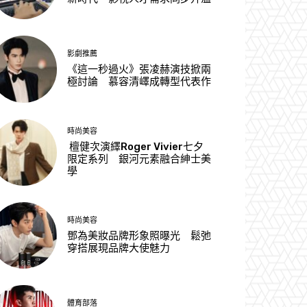
影劇推薦
《這一秒過火》張凌赫演技掀兩
極討論 慕容清嶧成轉型代表作
時尚美容
檀健次演繹Roger Vivier七夕
限定系列 銀河元素融合紳士美
學
時尚美容
鄧為美妝品牌形象照曝光 鬆弛
穿搭展現品牌大使魅力
體育部落