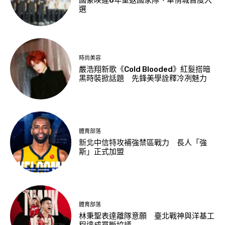
國豪暌違8年重返國家隊、車侑城首度入
選
時尚美容
嚴浩翔新歌《Cold Blooded》紅髮搭暗
黑時裝掀話題 先鋒美學詮釋冷冽魅力
體育部落
新北中信特攻補強禁區戰力 長人「強
斯」正式加盟
體育部落
林秉聖表達離隊意願 臺北戰神與洋基工