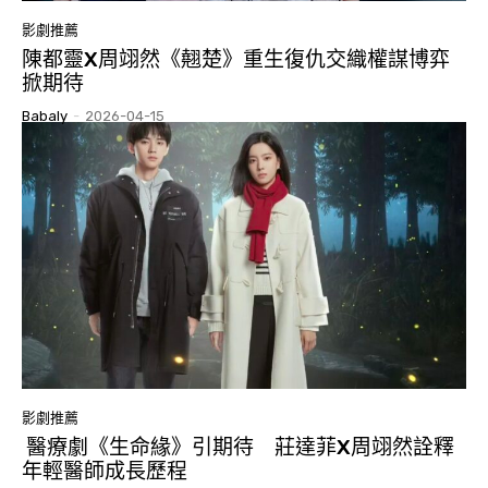
影劇推薦
陳都靈X周翊然《翹楚》重生復仇交織權謀博弈
掀期待
Babaly
-
2026-04-15
影劇推薦
醫療劇《生命緣》引期待 莊達菲X周翊然詮釋
年輕醫師成長歷程