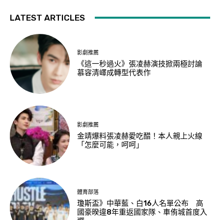
LATEST ARTICLES
影劇推薦
《這一秒過火》張凌赫演技掀兩極討論
慕容清嶧成轉型代表作
影劇推薦
金靖爆料張凌赫愛吃醋！本人親上火線
「怎麼可能，呵呵」
體育部落
瓊斯盃》中華藍、白16人名單公布 高
國豪暌違8年重返國家隊、車侑城首度入