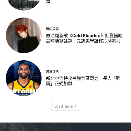
選
時尚美容
嚴浩翔新歌《Cold Blooded》紅髮搭暗
黑時裝掀話題 先鋒美學詮釋冷冽魅力
體育部落
新北中信特攻補強禁區戰力 長人「強
斯」正式加盟
Load more