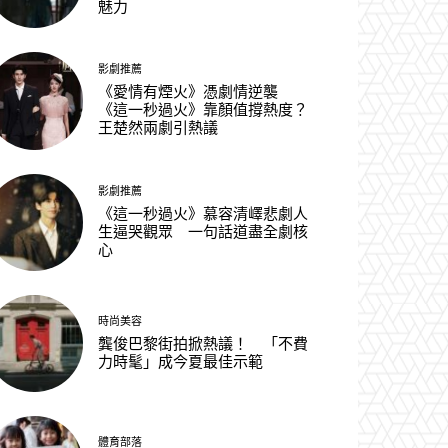
魅力
影劇推薦
《愛情有煙火》憑劇情逆襲
《這一秒過火》靠顏值撐熱度？
王楚然兩劇引熱議
影劇推薦
《這一秒過火》慕容清嶧悲劇人
生逼哭觀眾 一句話道盡全劇核
心
時尚美容
龔俊巴黎街拍掀熱議！ 「不費
力時髦」成今夏最佳示範
體育部落