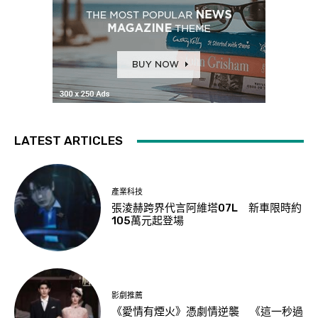
LATEST ARTICLES
產業科技
張淩赫跨界代言阿維塔07L 新車限時約
105萬元起登場
影劇推薦
《愛情有煙火》憑劇情逆襲 《這一秒過