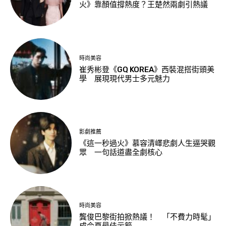
火》靠顏值撐熱度？王楚然兩劇引熱議
時尚美容
崔秀彬登《GQ KOREA》西裝混搭街頭美
學 展現現代男士多元魅力
影劇推薦
《這一秒過火》慕容清嶧悲劇人生逼哭觀
眾 一句話道盡全劇核心
時尚美容
龔俊巴黎街拍掀熱議！ 「不費力時髦」