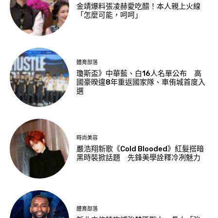
金靖爆料張凌赫愛吃醋！本人親上火線
「怎麼可能，呵呵」
體育部落
瓊斯盃》中華藍、白16人名單公布 高
國豪暌違8年重返國家隊、車侑城首度入
選
時尚美容
嚴浩翔新歌《Cold Blooded》紅髮搭暗
黑時裝掀話題 先鋒美學詮釋冷冽魅力
體育部落