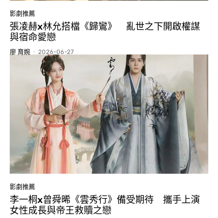
影劇推薦
張凌赫x林允搭檔《歸鸞》 亂世之下開啟權謀
與宿命愛戀
廖 育婉
-
2026-06-27
影劇推薦
李一桐x曾舜晞《雲秀行》備受期待 攜手上演
女性成長與帝王救贖之戀