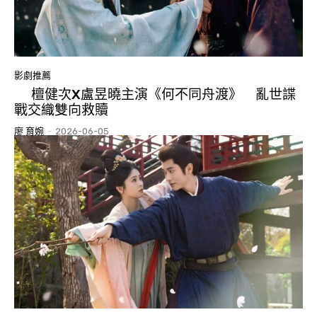
影劇推薦
檀健次X盧昱曉主演《何不同舟渡》 亂世諜
戰交織雙向救贖
廖 育婉
-
2026-06-05