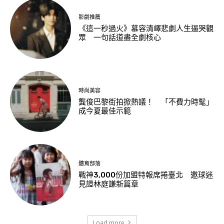
影劇推薦
《這一秒過火》慕容清嶧悲劇人生逼哭觀
眾 一句話道盡全劇核心
時尚美容
龔俊巴黎街拍掀熱議！ 「不費力時髦」
成今夏最佳示範
體育部落
戰神3,000份加盟特報席捲臺北 邀球迷
見證林庭謙新篇章
Load more