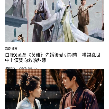
影劇推薦
白鹿X丞磊《莫離》先婚後愛引期待 權謀亂世
中上演雙向救贖甜戀
Babaly
-
2026-06-09