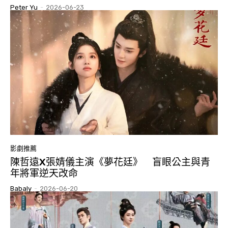
Peter Yu
-
2026-06-23
影劇推薦
陳哲遠X張婧儀主演《夢花廷》 盲眼公主與青
年將軍逆天改命
Babaly
-
2026-06-20