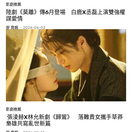
影劇推薦
陸劇《莫離》傳6月登場 白鹿X丞磊上演雙強權
謀愛情
廖 育婉
-
2026-06-03
影劇推薦
張淩赫X林允新劇《歸鸞》 落難貴女攜手草莽
梟雄共寫亂世新篇