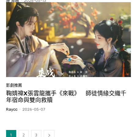
廖 育婉
-
2026-05-13
影劇推薦
鞠婧禕X張雲龍攜手《來戰》 師徒情緣交織千
年宿命與雙向救贖
Raycc
-
2026-05-07
1
2
3