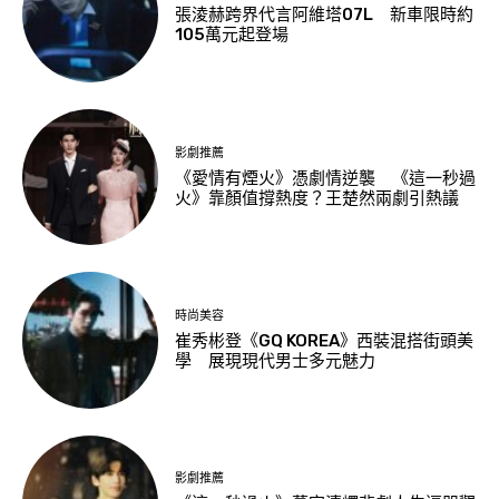
張淩赫跨界代言阿維塔07L 新車限時約
105萬元起登場
影劇推薦
《愛情有煙火》憑劇情逆襲 《這一秒過
火》靠顏值撐熱度？王楚然兩劇引熱議
時尚美容
崔秀彬登《GQ KOREA》西裝混搭街頭美
學 展現現代男士多元魅力
影劇推薦