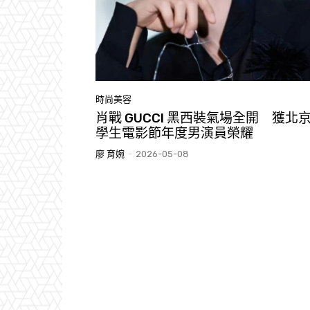
時尚美容
肖戰 GUCCI 黑西裝氣場全開 獲北
學生電影節年度男演員榮耀
廖 育婉
-
2026-05-08