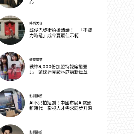
心
時尚美容
龔俊巴黎街拍掀熱議！ 「不費
力時髦」成今夏最佳示範
體育部落
戰神3,000份加盟特報席捲臺
北 邀球迷見證林庭謙新篇章
影劇推薦
AI不只拍短劇！中國布局AI電影
新時代 影視人才需求同步升溫
影劇推薦