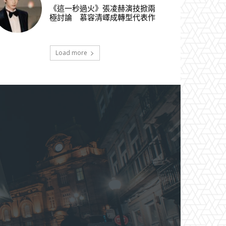
《這一秒過火》張凌赫演技掀兩
極討論 慕容清嶧成轉型代表作
Load more