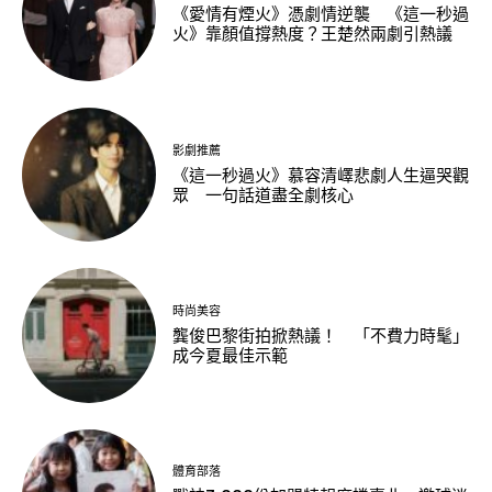
《愛情有煙火》憑劇情逆襲 《這一秒過
火》靠顏值撐熱度？王楚然兩劇引熱議
影劇推薦
《這一秒過火》慕容清嶧悲劇人生逼哭觀
眾 一句話道盡全劇核心
時尚美容
龔俊巴黎街拍掀熱議！ 「不費力時髦」
成今夏最佳示範
體育部落