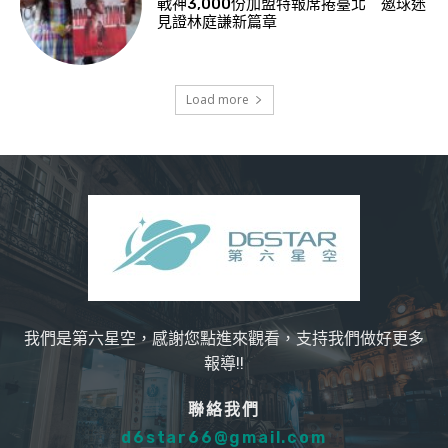
戰神3,000份加盟特報席捲臺北 邀球迷
見證林庭謙新篇章
Load more
我們是第六星空，感謝您點進來觀看，支持我們做好更多
報導!!
聯絡我們
d6star66@gmail.com