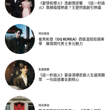
《愛情有煙火》憑劇情逆襲 《這一秒過
火》靠顏值撐熱度？王楚然兩劇引熱議
時尚美容
崔秀彬登《GQ KOREA》西裝混搭街頭美
學 展現現代男士多元魅力
影劇推薦
《這一秒過火》慕容清嶧悲劇人生逼哭觀
眾 一句話道盡全劇核心
時尚美容