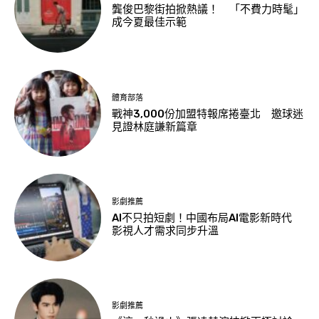
龔俊巴黎街拍掀熱議！ 「不費力時髦」
成今夏最佳示範
體育部落
戰神3,000份加盟特報席捲臺北 邀球迷
見證林庭謙新篇章
影劇推薦
AI不只拍短劇！中國布局AI電影新時代
影視人才需求同步升溫
影劇推薦