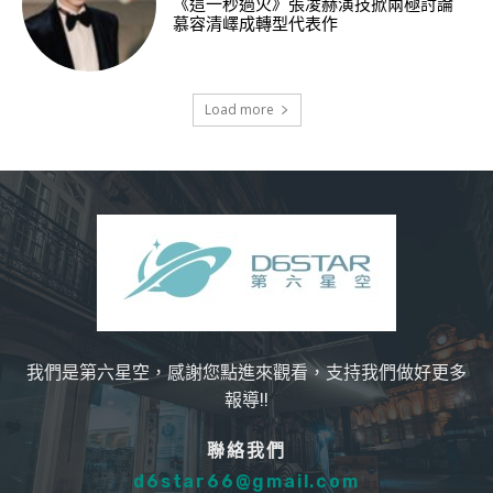
《這一秒過火》張凌赫演技掀兩極討論
慕容清嶧成轉型代表作
Load more
我們是第六星空，感謝您點進來觀看，支持我們做好更多
報導!!
聯絡我們
d6star66@gmail.com