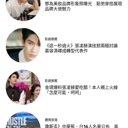
鄧為美妝品牌形象照曝光 鬆弛穿搭展現
品牌大使魅力
影劇推薦
《這一秒過火》張凌赫演技掀兩極討論
慕容清嶧成轉型代表作
影劇推薦
金靖爆料張凌赫愛吃醋！本人親上火線
「怎麼可能，呵呵」
體育部落
瓊斯盃》中華藍、白16人名單公布 高