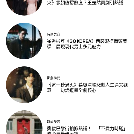
火》靠顏值撐熱度？王楚然兩劇引熱議
時尚美容
崔秀彬登《GQ KOREA》西裝混搭街頭美
學 展現現代男士多元魅力
影劇推薦
《這一秒過火》慕容清嶧悲劇人生逼哭觀
眾 一句話道盡全劇核心
時尚美容
龔俊巴黎街拍掀熱議！ 「不費力時髦」