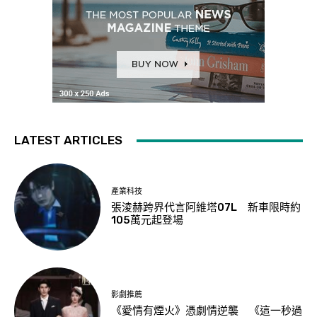
LATEST ARTICLES
產業科技
張淩赫跨界代言阿維塔07L 新車限時約
105萬元起登場
影劇推薦
《愛情有煙火》憑劇情逆襲 《這一秒過