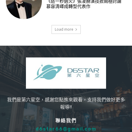
《這一秒過火》張凌赫演技掀兩極討論
慕容清嶧成轉型代表作
Load more
我們是第六星空，感謝您點進來觀看，支持我們做好更多
報導!!
聯絡我們
d6star66@gmail.com