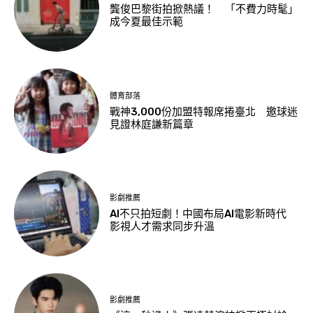
龔俊巴黎街拍掀熱議！ 「不費力時髦」
成今夏最佳示範
體育部落
戰神3,000份加盟特報席捲臺北 邀球迷
見證林庭謙新篇章
影劇推薦
AI不只拍短劇！中國布局AI電影新時代
影視人才需求同步升溫
影劇推薦