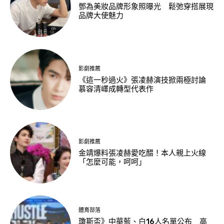
鄧為美妝品牌形象照曝光 鬆弛穿搭展現
品牌大使魅力
影劇推薦
《這一秒過火》張凌赫演技掀兩極討論
慕容清嶧成轉型代表作
影劇推薦
金靖爆料張凌赫愛吃醋！本人親上火線
「怎麼可能，呵呵」
體育部落
瓊斯盃》中華藍、白16人名單公布 高