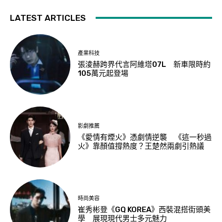
LATEST ARTICLES
產業科技
張淩赫跨界代言阿維塔07L 新車限時約
105萬元起登場
影劇推薦
《愛情有煙火》憑劇情逆襲 《這一秒過
火》靠顏值撐熱度？王楚然兩劇引熱議
時尚美容
崔秀彬登《GQ KOREA》西裝混搭街頭美
學 展現現代男士多元魅力