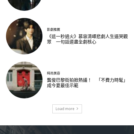
影劇推薦
《這一秒過火》慕容清嶧悲劇人生逼哭觀
眾 一句話道盡全劇核心
時尚美容
龔俊巴黎街拍掀熱議！ 「不費力時髦」
成今夏最佳示範
Load more