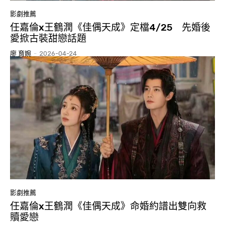
影劇推薦
任嘉倫x王鶴潤《佳偶天成》定檔4/25 先婚後
愛掀古裝甜戀話題
廖 育婉
-
2026-04-24
影劇推薦
任嘉倫x王鶴潤《佳偶天成》命婚約譜出雙向救
贖愛戀