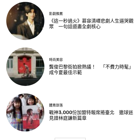
影劇推薦
《這一秒過火》慕容清嶧悲劇人生逼哭觀
眾 一句話道盡全劇核心
時尚美容
龔俊巴黎街拍掀熱議！ 「不費力時髦」
成今夏最佳示範
體育部落
戰神3,000份加盟特報席捲臺北 邀球迷
見證林庭謙新篇章