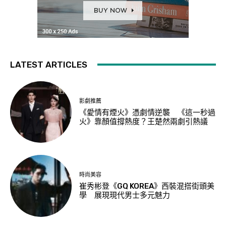
LATEST ARTICLES
影劇推薦
《愛情有煙火》憑劇情逆襲 《這一秒過
火》靠顏值撐熱度？王楚然兩劇引熱議
時尚美容
崔秀彬登《GQ KOREA》西裝混搭街頭美
學 展現現代男士多元魅力