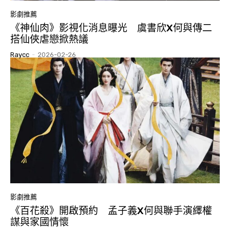
影劇推薦
《神仙肉》影視化消息曝光 虞書欣X何與傳二
搭仙俠虐戀掀熱議
Raycc
-
2026-02-26
影劇推薦
《百花殺》開啟預約 孟子義X何與聯手演繹權
謀與家國情懷