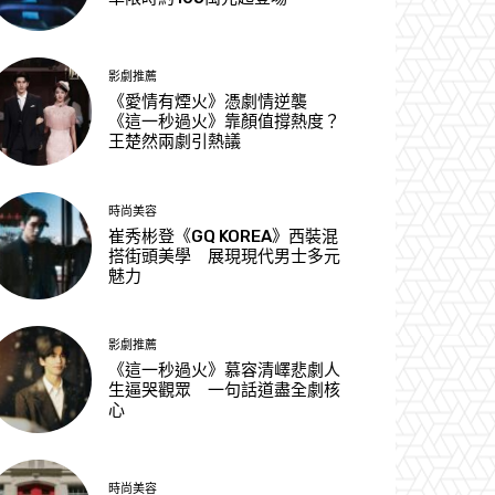
影劇推薦
《愛情有煙火》憑劇情逆襲
《這一秒過火》靠顏值撐熱度？
王楚然兩劇引熱議
時尚美容
崔秀彬登《GQ KOREA》西裝混
搭街頭美學 展現現代男士多元
魅力
影劇推薦
《這一秒過火》慕容清嶧悲劇人
生逼哭觀眾 一句話道盡全劇核
心
時尚美容