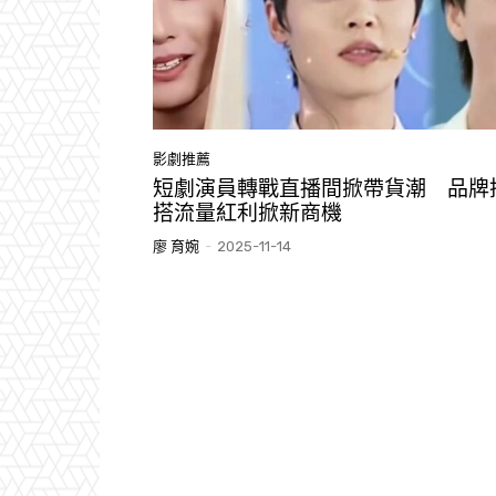
影劇推薦
短劇演員轉戰直播間掀帶貨潮 品牌
搭流量紅利掀新商機
廖 育婉
-
2025-11-14