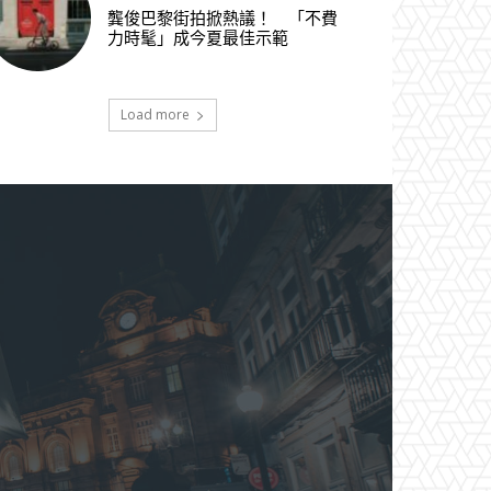
龔俊巴黎街拍掀熱議！ 「不費
力時髦」成今夏最佳示範
Load more