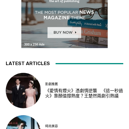
LATEST ARTICLES
影劇推薦
《愛情有煙火》憑劇情逆襲 《這一秒過
火》靠顏值撐熱度？王楚然兩劇引熱議
時尚美容