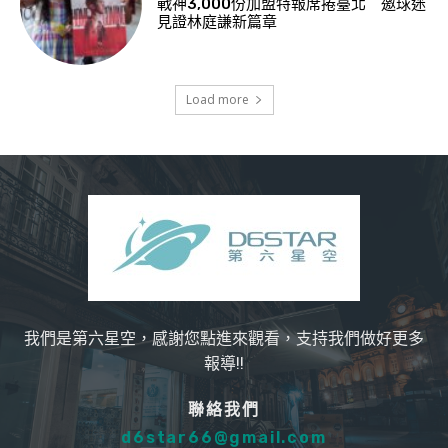
戰神3,000份加盟特報席捲臺北 邀球迷
見證林庭謙新篇章
Load more
我們是第六星空，感謝您點進來觀看，支持我們做好更多
報導!!
聯絡我們
d6star66@gmail.com