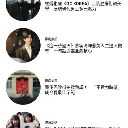
崔秀彬登《GQ KOREA》西裝混搭街頭美
學 展現現代男士多元魅力
影劇推薦
《這一秒過火》慕容清嶧悲劇人生逼哭觀
眾 一句話道盡全劇核心
時尚美容
龔俊巴黎街拍掀熱議！ 「不費力時髦」
成今夏最佳示範
體育部落