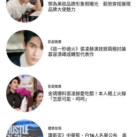
鄧為美妝品牌形象照曝光 鬆弛穿搭展現
品牌大使魅力
影劇推薦
《這一秒過火》張凌赫演技掀兩極討論
慕容清嶧成轉型代表作
影劇推薦
金靖爆料張凌赫愛吃醋！本人親上火線
「怎麼可能，呵呵」
體育部落
瓊斯盃》中華藍、白16人名單公布 高