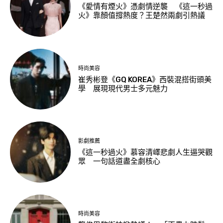
《愛情有煙火》憑劇情逆襲 《這一秒過
火》靠顏值撐熱度？王楚然兩劇引熱議
時尚美容
崔秀彬登《GQ KOREA》西裝混搭街頭美
學 展現現代男士多元魅力
影劇推薦
《這一秒過火》慕容清嶧悲劇人生逼哭觀
眾 一句話道盡全劇核心
時尚美容