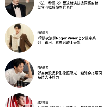
《這一秒過火》張凌赫演技掀兩極討論
慕容清嶧成轉型代表作
時尚美容
檀健次演繹Roger Vivier七夕限定系
列 銀河元素融合紳士美學
時尚美容
鄧為美妝品牌形象照曝光 鬆弛穿搭展現
品牌大使魅力
體育部落