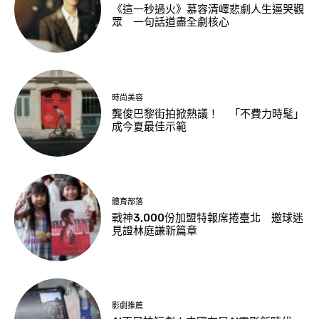
《這一秒過火》慕容清嶧悲劇人生逼哭觀
眾 一句話道盡全劇核心
時尚美容
龔俊巴黎街拍掀熱議！ 「不費力時髦」
成今夏最佳示範
體育部落
戰神3,000份加盟特報席捲臺北 邀球迷
見證林庭謙新篇章
影劇推薦