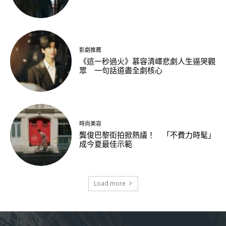
影劇推薦
《這一秒過火》慕容清嶧悲劇人生逼哭觀
眾 一句話道盡全劇核心
時尚美容
龔俊巴黎街拍掀熱議！ 「不費力時髦」
成今夏最佳示範
Load more