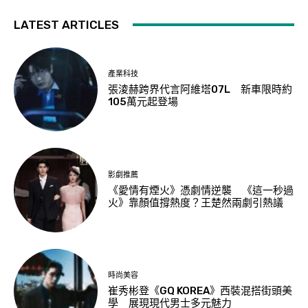
LATEST ARTICLES
產業科技
張淩赫跨界代言阿維塔07L 新車限時約
105萬元起登場
影劇推薦
《愛情有煙火》憑劇情逆襲 《這一秒過
火》靠顏值撐熱度？王楚然兩劇引熱議
時尚美容
崔秀彬登《GQ KOREA》西裝混搭街頭美
學 展現現代男士多元魅力