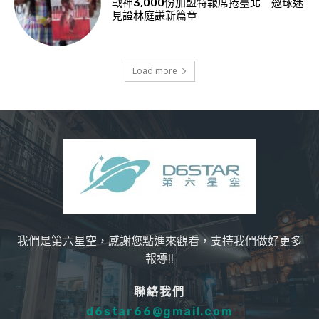
戰神3,000份加盟特報席捲臺北 邀球迷
見證林庭謙新篇章
Load more
我們是第六星空，感謝您點進來觀看，支持我們做好更多
報導!!
聯絡我們
d6star66@gmail.com