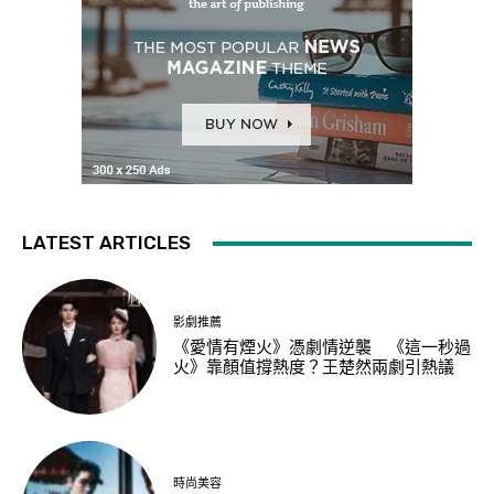
LATEST ARTICLES
影劇推薦
《愛情有煙火》憑劇情逆襲 《這一秒過
火》靠顏值撐熱度？王楚然兩劇引熱議
時尚美容