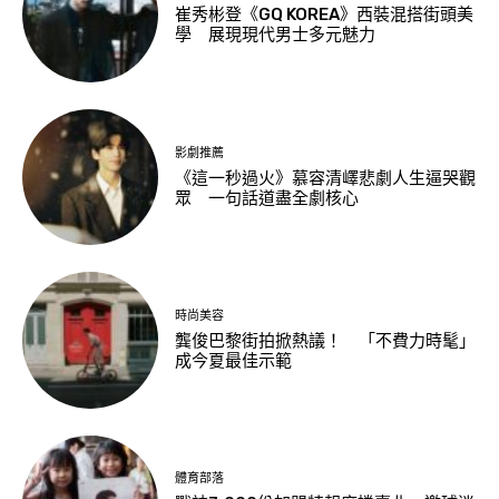
崔秀彬登《GQ KOREA》西裝混搭街頭美
學 展現現代男士多元魅力
影劇推薦
《這一秒過火》慕容清嶧悲劇人生逼哭觀
眾 一句話道盡全劇核心
時尚美容
龔俊巴黎街拍掀熱議！ 「不費力時髦」
成今夏最佳示範
體育部落