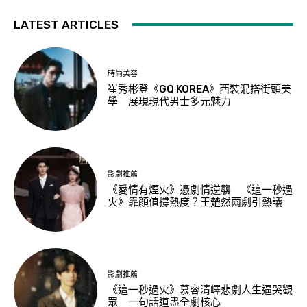
LATEST ARTICLES
時尚美容
崔秀彬登《GQ KOREA》西裝混搭街頭美
學 展現現代男士多元魅力
影劇推薦
《愛情有煙火》憑劇情逆襲 《這一秒過
火》靠顏值撐熱度？王楚然兩劇引熱議
影劇推薦
《這一秒過火》慕容清嶧悲劇人生逼哭觀
眾 一句話道盡全劇核心