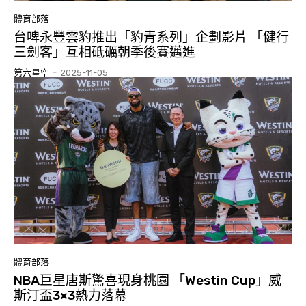
體育部落
台啤永豐雲豹推出「豹青系列」企劃影片 「健行
三劍客」互相砥礪朝季後賽邁進
第六星空
-
2025-11-05
體育部落
NBA巨星唐斯驚喜現身桃園 「Westin Cup」威
斯汀盃3×3熱力落幕