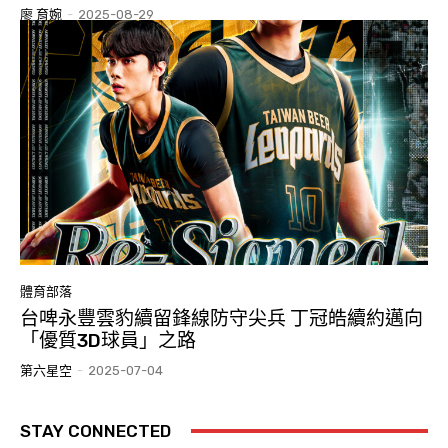
廖 育婉
-
2025-08-29
體育部落
台啤永豐雲豹續留鋒線防守尖兵 丁冠皓續約邁向
「優質3D球員」之路
第六星空
-
2025-07-04
STAY CONNECTED