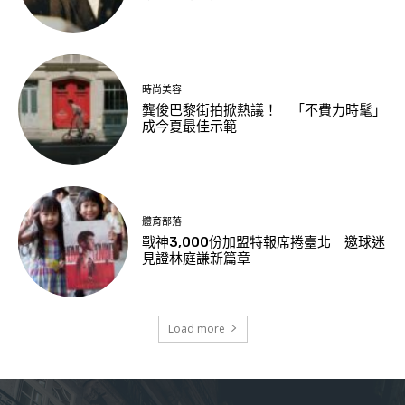
時尚美容
龔俊巴黎街拍掀熱議！ 「不費力時髦」
成今夏最佳示範
體育部落
戰神3,000份加盟特報席捲臺北 邀球迷
見證林庭謙新篇章
Load more